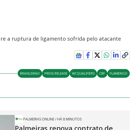
bre a ruptura de ligamento sofrida pelo atacante
BRASILEIRAO
PRESS RELEASE
WCQUALIFIERS
CBF
FLAMENGO
PALMEIRAS ONLINE
/
HÁ 8 MINUTOS
Palmeiras renova contrato de