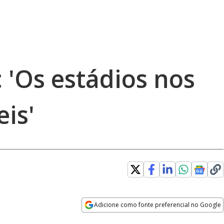
'Os estádios nos
eis'
Adicione como fonte preferencial no Google
Opens in new window