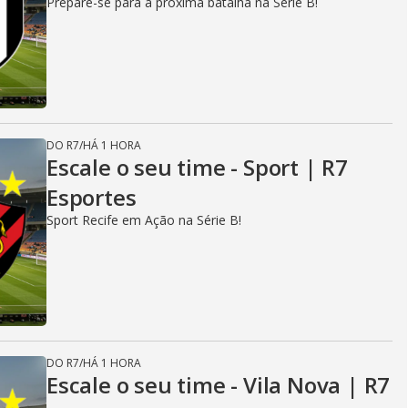
Prepare-se para a próxima batalha na Série B!
DO R7
/
HÁ 1 HORA
Escale o seu time - Sport | R7
Esportes
Sport Recife em Ação na Série B!
DO R7
/
HÁ 1 HORA
Escale o seu time - Vila Nova | R7