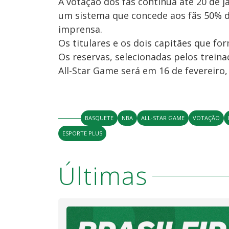
A votação dos fãs continua até 20 de j
um sistema que concede aos fãs 50% d
imprensa.
Os titulares e os dois capitães que f
Os reservas, selecionadas pelos treina
All-Star Game será em 16 de fevereiro
BASQUETE
NBA
ALL-STAR GAME
VOTAÇÃO
ESPORTE PLUS
Últimas