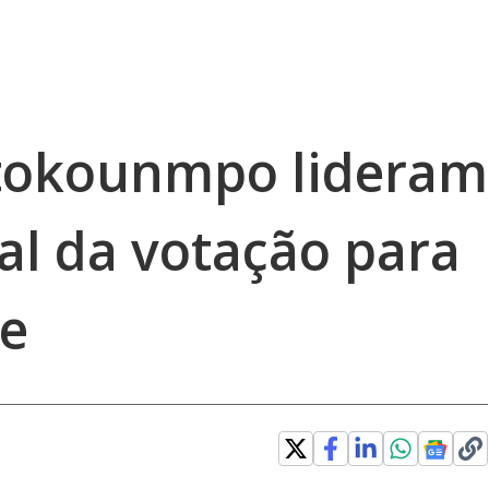
etokounmpo lideram
al da votação para
me