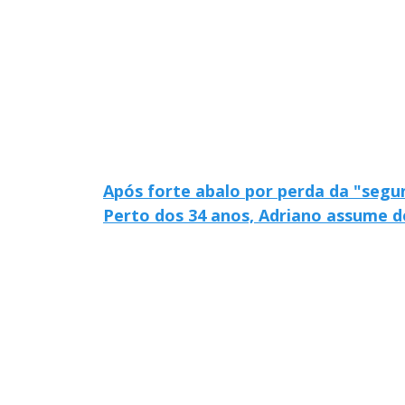
Após forte abalo por perda da "segu
Perto dos 34 anos, Adriano assume de