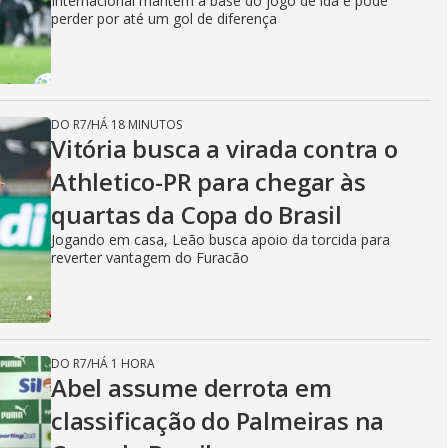
Internacional mantém a base do jogo de ida e pode
perder por até um gol de diferença
DO R7
/
HÁ 18 MINUTOS
Vitória busca a virada contra o
Athletico-PR para chegar às
quartas da Copa do Brasil
Jogando em casa, Leão busca apoio da torcida para
reverter vantagem do Furacão
DO R7
/
HÁ 1 HORA
Abel assume derrota em
classificação do Palmeiras na