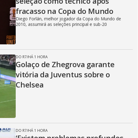
seleção como técnico após
fracasso na Copa do Mundo
Diego Forlán, melhor jogador da Copa do Mundo de
2010, assumirá as seleções principal e sub-20
DO R7
/
HÁ 1 HORA
Golaço de Zhegrova garante
vitória da Juventus sobre o
Chelsea
DO R7
/
HÁ 1 HORA
‘Existem problemas profundos