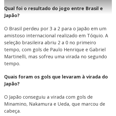
l
0
1
e
%
l
s
0
e
h
e
s
n
Qual foi o resultado do jogo entre Brasil e
a
g
e
r
u
g
n
u
a
Japão?
d
n
o
d
s
o
s
O Brasil perdeu por 3 a 2 para o Japão em um
y
amistoso internacional realizado em Tóquio. A
seleção brasileira abriu 2 a 0 no primeiro
M
V
u
d
tempo, com gols de Paulo Henrique e Gabriel
o
Martinelli, mas sofreu uma virada no segundo
i
tempo.
Quais foram os gols que levaram à virada do
d
Japão?
e
O Japão conseguiu a virada com gols de
Minamino, Nakamura e Ueda, que marcou de
o
cabeça.