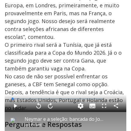
Europa, em Londres, primeiramente, e muito
provavelmente em Paris, mas na França, o
segundo jogo. Nosso desejo será realmente
contra seleções africanas de diferentes
escolas”, comentou.
O primeiro rival será a Tunísia, que já está
classificada para a Copa do Mundo 2026. Já o o
segundo jogo deve ser contra Gana, que
também garantiu vaga na Copa.
No caso de não ser possível enfrentar os
ganeses, a CBF tem Senegal como opção.
Depois, a tendência é que o rival seja a Croácia,
mas Estados Unidos, Portugal e Holanda estão
L
o
a
no radar.
S
d
u
C
P
V
A
P
F
e
b
o
l
o
v
u
d
t
m
a
l
a
l
:
Neymar e a seleção: bancada do Joga nas 11 discute as possibilidades que envolvem o tema
i
p
y
t
n
l
1
Perguntas e Respostas
t
a
a
ç
s
.
por
Futebol
l
r
r
a
c
3
e
t
1
r
r
5
s
i