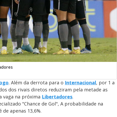
adores
ogo
. Além da derrota para o
Internacional
, por 1 a
ados dos rivais diretos reduziram pela metade as
ma vaga na próxima
Libertadores
.
cializado "Chance de Gol", A probabilidade na
 é de apenas 13,6%.