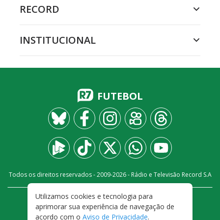
RECORD
INSTITUCIONAL
FUTEBOL
Todos os direitos reservados - 2009-
2026
- Rádio e Televisão Record S.A
Utilizamos cookies e tecnologia para
CARREIRA
FALE CONOSCO
PRIVACIDADE
aprimorar sua experiência de navegação de
TERMOS E CONDIÇÕES DE USO
acordo com o
Aviso de Privacidade
.