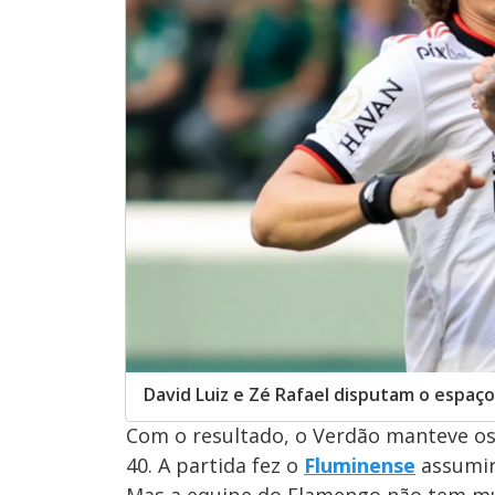
David Luiz e Zé Rafael disputam o espa
Com o resultado, o Verdão manteve os
40. A partida fez o
Fluminense
assumir 
Mas a equipe do Flamengo não tem mui