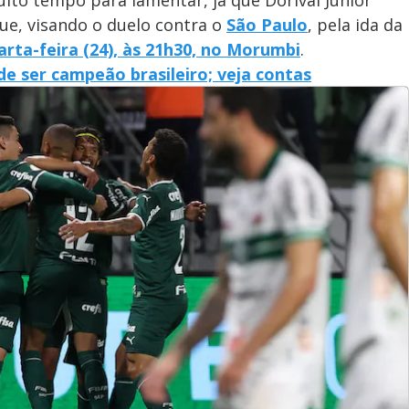
ue, visando o duelo contra o
São Paulo
, pela ida da
arta-feira (24), às 21h30, no Morumbi
.
e ser campeão brasileiro; veja contas