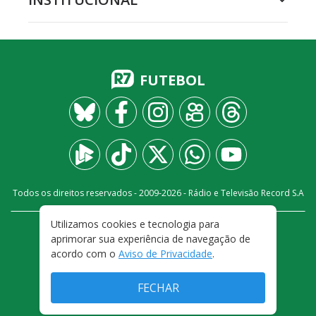
FUTEBOL
Todos os direitos reservados - 2009-
2026
- Rádio e Televisão Record S.A
Utilizamos cookies e tecnologia para
CARREIRA
FALE CONOSCO
PRIVACIDADE
aprimorar sua experiência de navegação de
TERMOS E CONDIÇÕES DE USO
acordo com o
Aviso de Privacidade
.
FECHAR