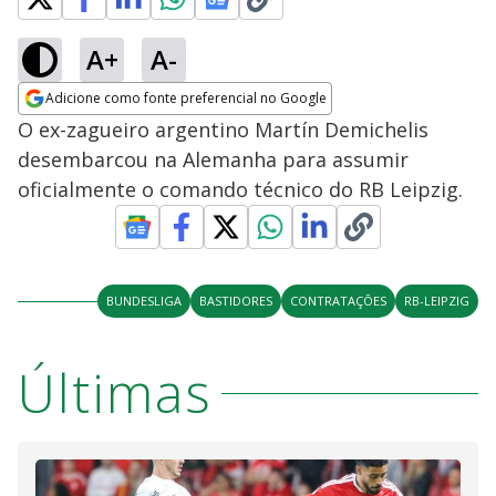
A+
A-
Adicione como fonte preferencial no Google
Opens in new window
O ex-zagueiro argentino Martín Demichelis
desembarcou na Alemanha para assumir
oficialmente o comando técnico do RB Leipzig.
BUNDESLIGA
BASTIDORES
CONTRATAÇÕES
RB-LEIPZIG
Últimas