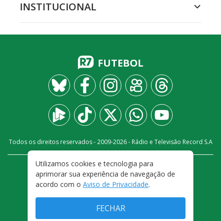
INSTITUCIONAL
FUTEBOL
Todos os direitos reservados - 2009-
2026
- Rádio e Televisão Record S.A
Utilizamos cookies e tecnologia para
CARREIRA
FALE CONOSCO
PRIVACIDADE
aprimorar sua experiência de navegação de
TERMOS E CONDIÇÕES DE USO
acordo com o
Aviso de Privacidade
.
FECHAR