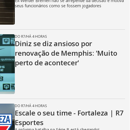
Ex-Werder Bremen não se arrepende da decisão e motiva
seus funcionários como se fossem jogadores
DO R7
/
HÁ 4 HORAS
Diniz se diz ansioso por
renovação de Memphis: 'Muito
perto de acontecer'
DO R7
/
HÁ 4 HORAS
Escale o seu time - Fortaleza | R7
Esportes
A próxima batalha na Série B está chegando!