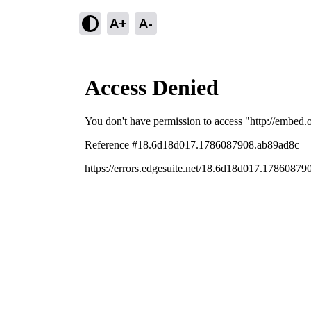
A+
A-