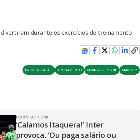
ivertiram durante os exercícios de treinamento
PREMIERLEAGUE
TREINAMENTO
KEVIN-DE-BRUYNE
MANCITY
DO R7
/
HÁ 1 HORA
‘Calamos Itaquera!’ Inter
provoca. ‘Ou paga salário ou