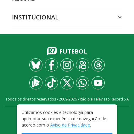
INSTITUCIONAL
FUTEBOL
Todos os direitos reservados - 2009-
2026
- Rádio e Televisão Record S.A
Utilizamos cookies e tecnologia para
CARREIRA
FALE CONOSCO
PRIVACIDADE
aprimorar sua experiência de navegação de
TERMOS E CONDIÇÕES DE USO
acordo com o
Aviso de Privacidade
.