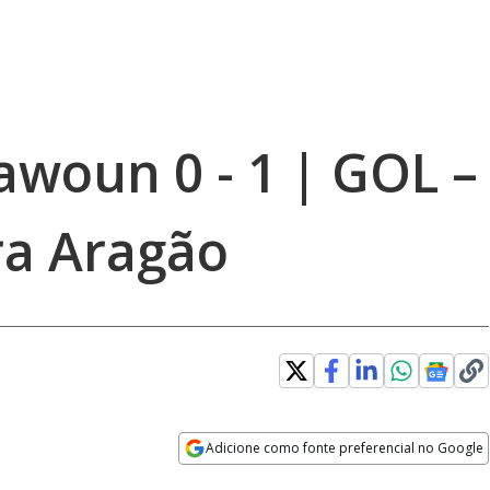
awoun 0 - 1 | GOL –
ra Aragão
Adicione como fonte preferencial no Google
Opens in new window