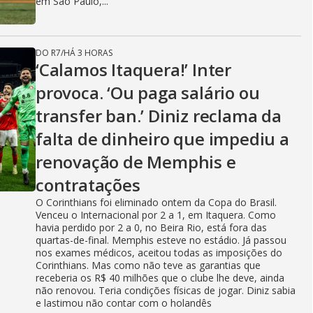
em São Paulo,...
DO R7
/
HÁ 3 HORAS
‘Calamos Itaquera!’ Inter
provoca. ‘Ou paga salário ou
transfer ban.’ Diniz reclama da
falta de dinheiro que impediu a
renovação de Memphis e
contratações
O Corinthians foi eliminado ontem da Copa do Brasil.
Venceu o Internacional por 2 a 1, em Itaquera. Como
havia perdido por 2 a 0, no Beira Rio, está fora das
quartas-de-final. Memphis esteve no estádio. Já passou
nos exames médicos, aceitou todas as imposições do
Corinthians. Mas como não teve as garantias que
receberia os R$ 40 milhões que o clube lhe deve, ainda
não renovou. Teria condições físicas de jogar. Diniz sabia
e lastimou não contar com o holandês