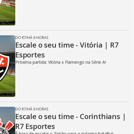
DO R7
/
HÁ 6 HORAS
Escale o seu time - Vitória | R7
Esportes
Próxima partida: Vitória x Flamengo na Série A!
DO R7
/
HÁ 6 HORAS
Escale o seu time - Corinthians |
R7 Esportes
É hora de escalar o Timão para a próxima batalha!