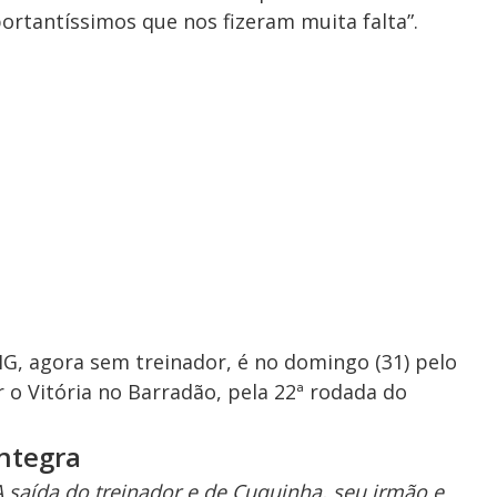
rtantíssimos que nos fizeram muita falta”.
, agora sem treinador, é no domingo (31) pelo
r o Vitória no Barradão, pela 22ª rodada do
íntegra
A saída do treinador e de Cuquinha, seu irmão e