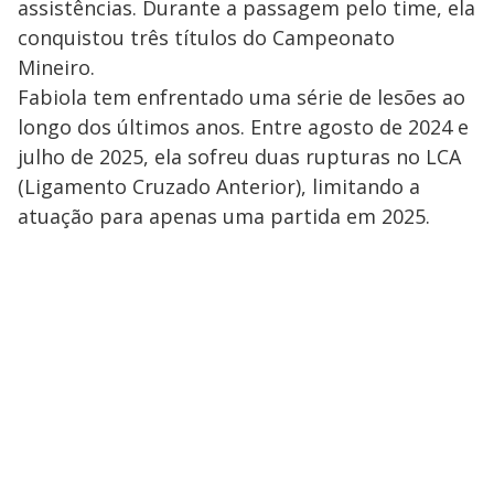
a
assistências. Durante a passagem pelo time, ela
s
y
conquistou três títulos do Campeonato
Mineiro.
M
Fabiola tem enfrentado uma série de lesões ao
V
u
d
o
longo dos últimos anos. Entre agosto de 2024 e
julho de 2025, ela sofreu duas rupturas no LCA
i
(Ligamento Cruzado Anterior), limitando a
atuação para apenas uma partida em 2025.
d
e
o