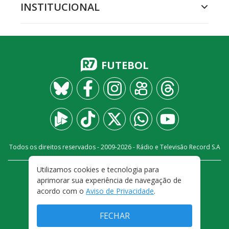
INSTITUCIONAL
FUTEBOL
Todos os direitos reservados - 2009-
2026
- Rádio e Televisão Record S.A
Utilizamos cookies e tecnologia para
CARREIRA
FALE CONOSCO
PRIVACIDADE
aprimorar sua experiência de navegação de
TERMOS E CONDIÇÕES DE USO
acordo com o
Aviso de Privacidade
.
FECHAR