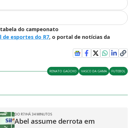
tabela do campeonato
l de esportes do R7
, o portal de notícias da
RENATO GAÚCHO
VASCO DA GAMA
FUTEBOL
DO R7
/
HÁ 34 MINUTOS
Abel assume derrota em