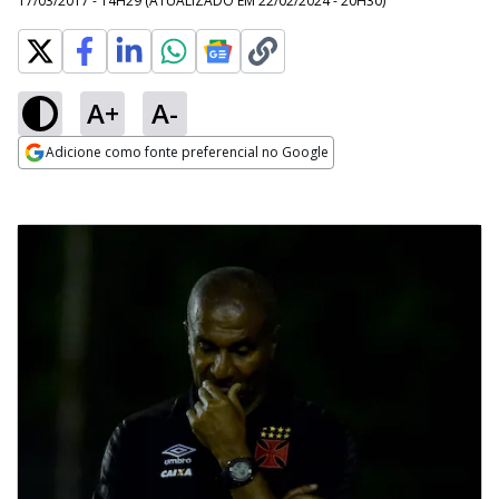
17/03/2017 - 14H29
(ATUALIZADO EM
22/02/2024 - 20H30
)
A+
A-
Adicione como fonte preferencial no Google
Opens in new window