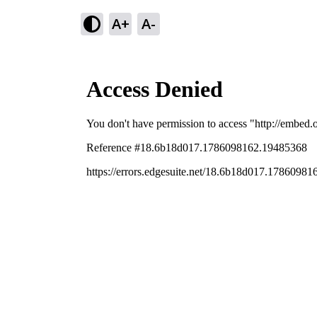
A+
A-