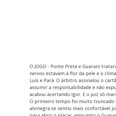
O JOGO - Ponte Preta e Guarani trata
nervos estavam à flor da pele e o cli
Luís e Pará. O árbitro assinalou o car
assumir a responsabilidade e não expu
acabou acertando Igor. E o juiz só marc
O primeiro tempo foi muito truncado 
alvinegra se sentiu mais confortável 
para abrir o placar, enquanto o Gua