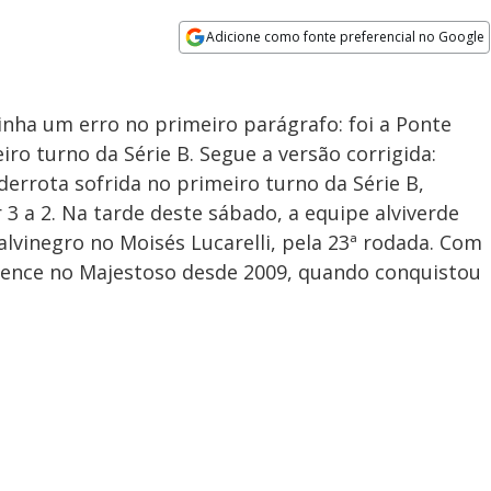
Adicione como fonte preferencial no Google
Opens in new window
nha um erro no primeiro parágrafo: foi a Ponte
ro turno da Série B. Segue a versão corrigida:
derrota sofrida no primeiro turno da Série B,
3 a 2. Na tarde deste sábado, a equipe alviverde
lvinegro no Moisés Lucarelli, pela 23ª rodada. Com
 vence no Majestoso desde 2009, quando conquistou