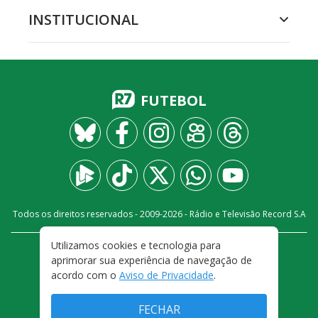
INSTITUCIONAL
FUTEBOL
Todos os direitos reservados - 2009-
2026
- Rádio e Televisão Record S.A
Utilizamos cookies e tecnologia para
CARREIRA
FALE CONOSCO
PRIVACIDADE
aprimorar sua experiência de navegação de
TERMOS E CONDIÇÕES DE USO
acordo com o
Aviso de Privacidade
.
FECHAR