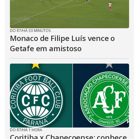
DO R7
/
HÁ 53 MINUTOS
Monaco de Filipe Luís vence o
Getafe em amistoso
DO R7
/
HÁ 1 HORA
Coritiba x Chapecoense: conhece