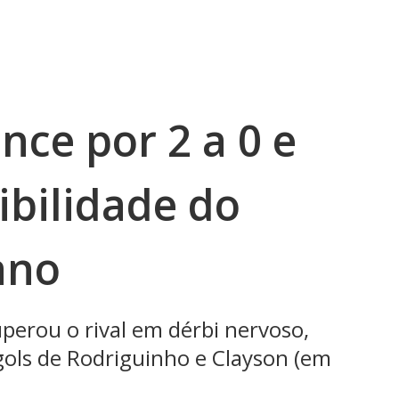
nce por 2 a 0 e
ibilidade do
ano
uperou o rival em dérbi nervoso,
gols de Rodriguinho e Clayson (em