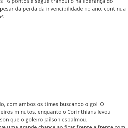
s 16 pontos e segue tranquilo na liderança do
apesar da perda da invencibilidade no ano, continua
s.
o, com ambos os times buscando o gol. O
eiros minutos, enquanto o Corinthians levou
on que o goleiro Jaílson espalmou.
ve uma grande chance ao ficar frente a frente com