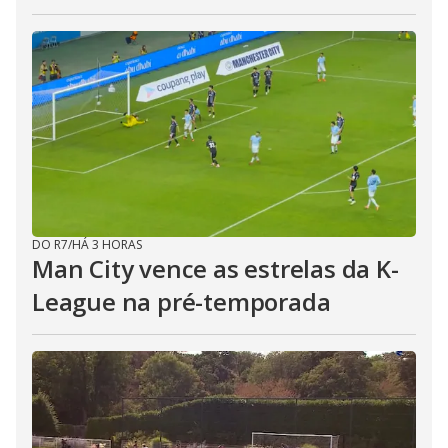
DO R7
/
HÁ 3 HORAS
Man City vence as estrelas da K-
League na pré-temporada