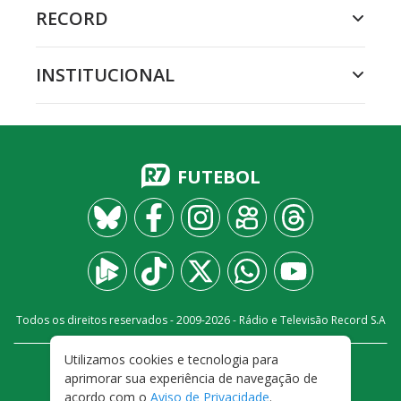
RECORD
INSTITUCIONAL
FUTEBOL
Todos os direitos reservados - 2009-
2026
- Rádio e Televisão Record S.A
Utilizamos cookies e tecnologia para
CARREIRA
FALE CONOSCO
PRIVACIDADE
aprimorar sua experiência de navegação de
TERMOS E CONDIÇÕES DE USO
acordo com o
Aviso de Privacidade
.