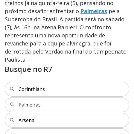
treinos já na quinta-feira (5), pensando no
M
V
u
d
próximo desafio: enfrentar o
Palmeiras
pela
o
Supercopa do Brasil. A partida será no sábado
i
(7), às 16h, na Arena Barueri. O confronto
representa uma nova oportunidade de
revanche para a equipe alvinegra, que foi
d
derrotada pelo Verdão na final do Campeonato
Paulista.
e
Busque no R7
o
Corinthians
Palmeiras
Arsenal