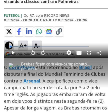
visando o clássico contra o Palmeiras
FUTEBOL
|
Do R7, com RECORD NEWS
03/02/2026 - 13H20
(ATUALIZADO EM
03/02/2026 - 13H20
)
A+
A-
L
o
a
Adicione como fonte preferencial no Google
S
d
u
C
P
V
A
P
F
e
b
o
l
o
v
u
Opens in new window
d
t
m
a
l
a
l
:
Brabas ficam com vice-campeonato na Copa das Campeãs
i
p
y
t
n
l
9
O
Corinthians
está retornando ao
Brasil
após
t
a
a
ç
s
.
por
Futebol
l
r
r
a
c
3
e
t
1
r
l
r
2
disputar a final do Mundial Feminino de Clubes
s
i
0
1
e
%
l
s
0
e
h
contra o
Arsenal
e
. A equipe ficou com o vice-
s
n
a
g
e
r
u
g
campeonato ao ser derrotada por 3 a 2 pelo
n
u
a
d
n
o
d
time inglês. As jogadoras embarcaram de volta
s
o
s
em dois voos distintos nesta segunda-feira (2).
y
Apesar da longa viagem, as Brabas retomam os