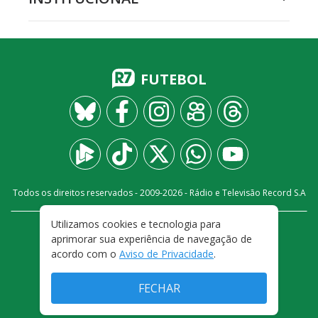
FUTEBOL
Todos os direitos reservados - 2009-
2026
- Rádio e Televisão Record S.A
Utilizamos cookies e tecnologia para
CARREIRA
FALE CONOSCO
PRIVACIDADE
aprimorar sua experiência de navegação de
TERMOS E CONDIÇÕES DE USO
acordo com o
Aviso de Privacidade
.
FECHAR