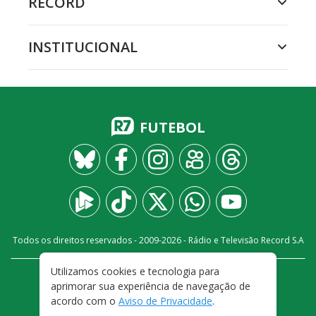
RECORD
INSTITUCIONAL
FUTEBOL
Todos os direitos reservados - 2009-
2026
- Rádio e Televisão Record S.A
Utilizamos cookies e tecnologia para
CARREIRA
FALE CONOSCO
PRIVACIDADE
aprimorar sua experiência de navegação de
TERMOS E CONDIÇÕES DE USO
acordo com o
Aviso de Privacidade
.