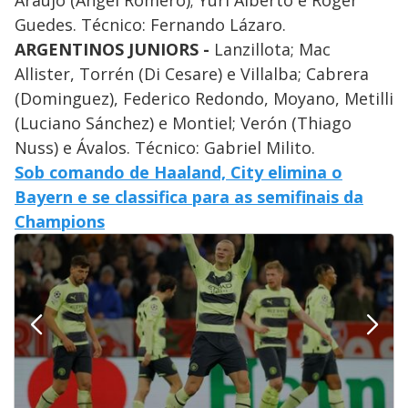
Araújo (Ángel Romero); Yuri Alberto e Róger
Guedes. Técnico: Fernando Lázaro.
ARGENTINOS JUNIORS -
Lanzillota; Mac
Allister, Torrén (Di Cesare) e Villalba; Cabrera
(Dominguez), Federico Redondo, Moyano, Metilli
(Luciano Sánchez) e Montiel; Verón (Thiago
Nuss) e Ávalos. Técnico: Gabriel Milito.
Sob comando de Haaland, City elimina o
Bayern e se classifica para as semifinais da
Champions