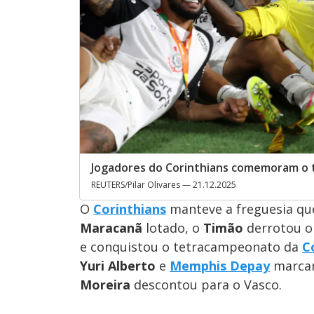
Jogadores do Corinthians comemoram o tí
REUTERS/Pilar Olivares — 21.12.2025
O
Corinthians
manteve a freguesia qu
Maracanã
lotado, o
Timão
derrotou 
e conquistou o tetracampeonato da
C
Yuri Alberto
e
Memphis Depay
marcar
Moreira
descontou para o Vasco.