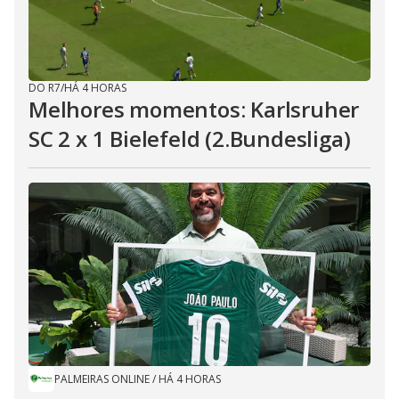
DO R7
/
HÁ 4 HORAS
Melhores momentos: Karlsruher
SC 2 x 1 Bielefeld (2.Bundesliga)
PALMEIRAS ONLINE
/
HÁ 4 HORAS