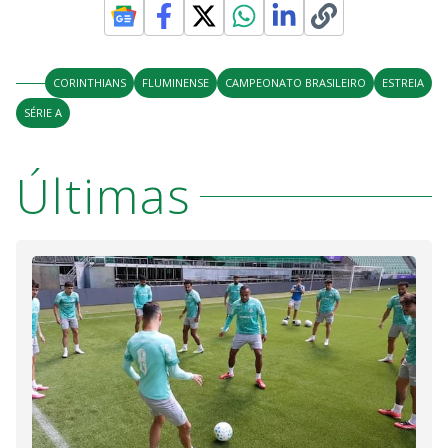
CORINTHIANS
FLUMINENSE
CAMPEONATO BRASILEIRO
ESTREIA
SÉRIE A
Últimas