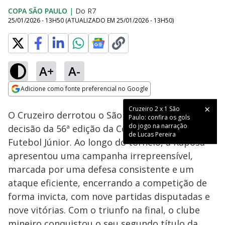
COPA SÃO PAULO
|
Do R7
25/01/2026 - 13H50
(ATUALIZADO EM
25/01/2026 - 13H50
)
A+
A-
Loaded
:
62.27%
Adicione como fonte preferencial no Google
Ativar
Som
Opens in new window
Cruzeiro 2 x 1 São
O Cruzeiro derrotou o São Paulo por 2 a 1 na
Paulo: confira os gols
do jogo na narração
decisão da 56ª edição da Copa São Paulo de
de Lucas Pereira
Futebol Júnior. Ao longo do torneio, a Raposa
apresentou uma campanha irrepreensível,
marcada por uma defesa consistente e um
ataque eficiente, encerrando a competição de
forma invicta, com nove partidas disputadas e
nove vitórias. Com o triunfo na final, o clube
mineiro conquistou o seu segundo título da