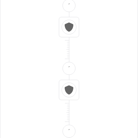
´
´
´