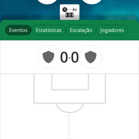
-
- às
Eventos
Estatísticas
Escalação
Jogadores
0
0
-