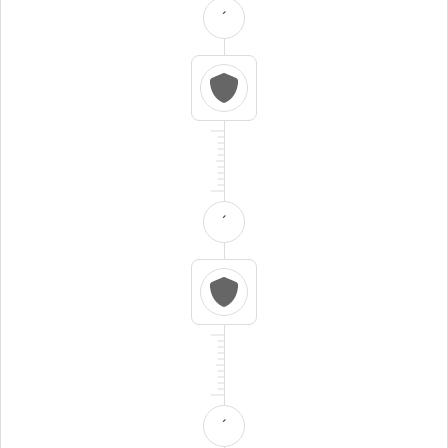
´
´
´