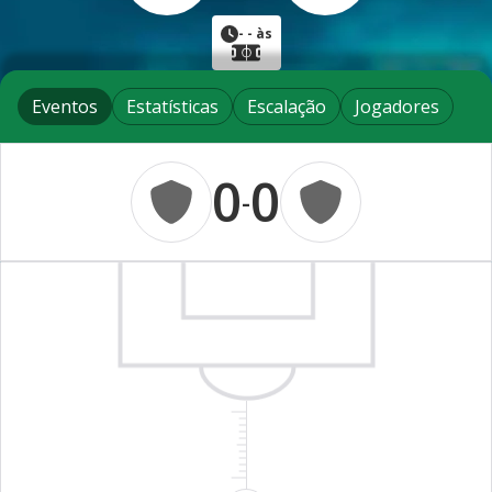
-
- às
Eventos
Estatísticas
Escalação
Jogadores
0
0
-