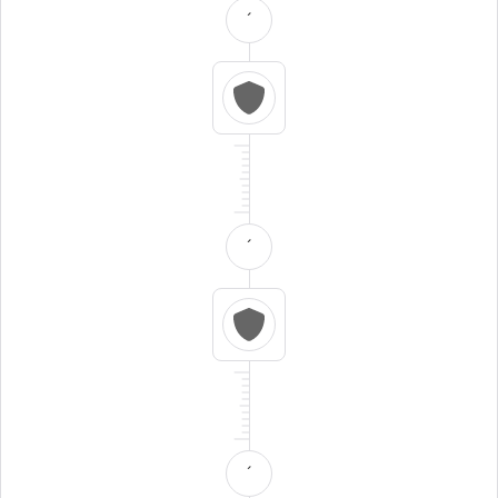
´
´
´