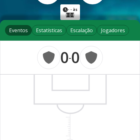
-
- às
Eventos
Estatísticas
Escalação
Jogadores
0
0
-