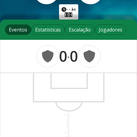
-
- às
Eventos
Estatísticas
Escalação
Jogadores
0
0
-