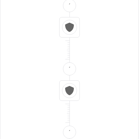
´
´
´