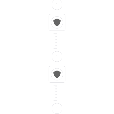
´
´
´