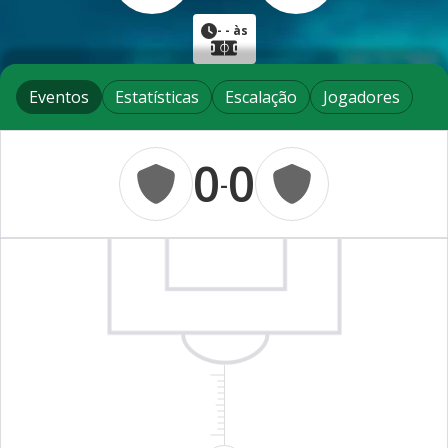
-
- às
Eventos
Estatísticas
Escalação
Jogadores
0
0
-