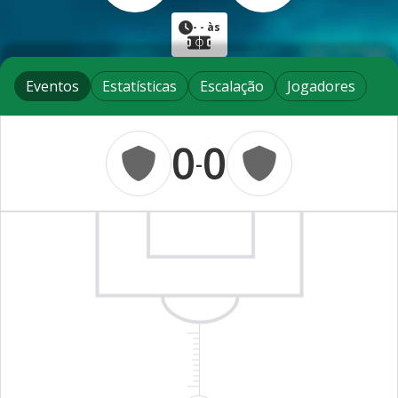
-
- às
Eventos
Estatísticas
Escalação
Jogadores
0
0
-