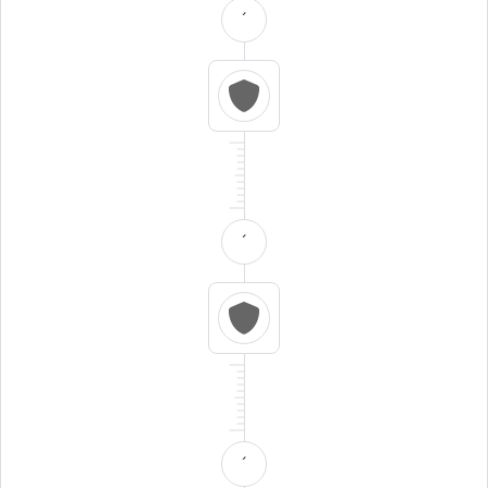
´
´
´