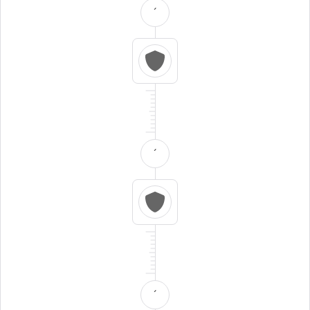
´
´
´