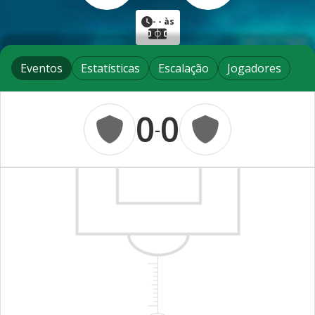
-
- às
Eventos
Estatísticas
Escalação
Jogadores
0
0
-