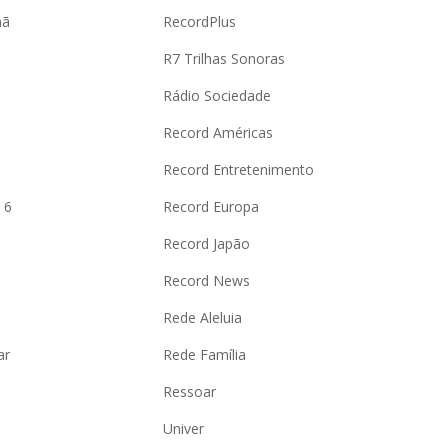
hã
RecordPlus
R7 Trilhas Sonoras
Rádio Sociedade
Record Américas
o
Record Entretenimento
 6
Record Europa
Record Japão
Record News
Rede Aleluia
ar
Rede Família
Ressoar
Univer