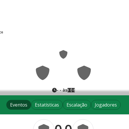
ce
0
0
-
-
- às
Eventos
Estatísticas
Escalação
Jogadores