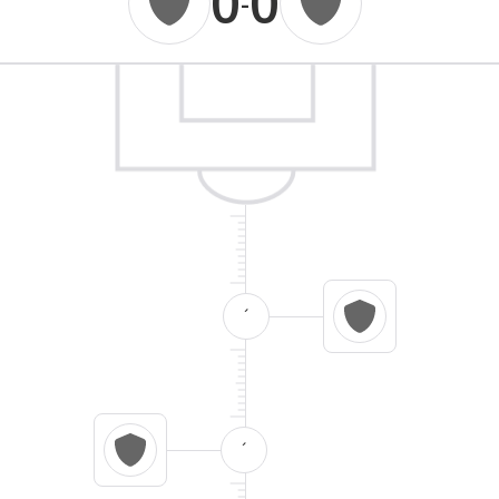
0
0
-
´
´