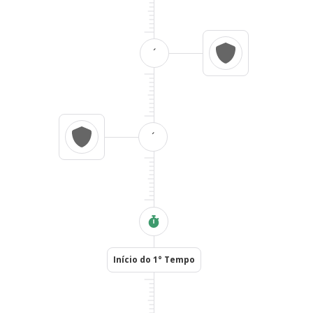
´
´
Início do 1° Tempo