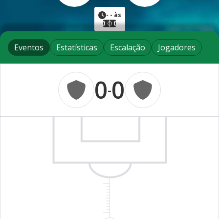
-
- às
Eventos
Estatísticas
Escalação
Jogadores
0
0
-