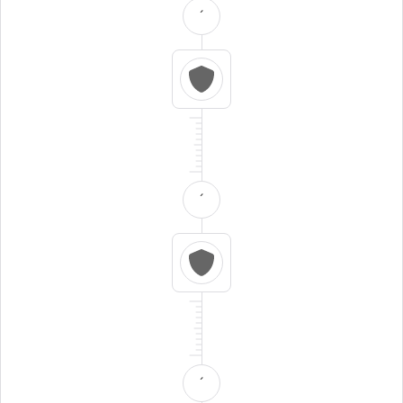
´
´
´