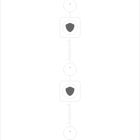
´
´
´