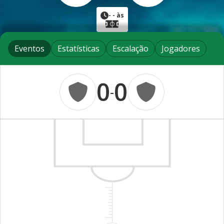
-
- às
Eventos
Estatísticas
Escalação
Jogadores
0
0
-