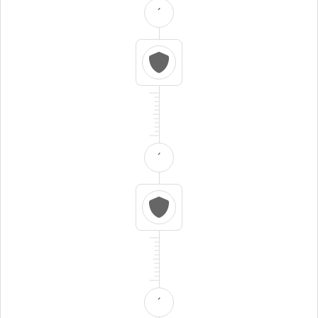
´
´
´