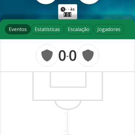
-
- às
Eventos
Estatísticas
Escalação
Jogadores
0
0
-