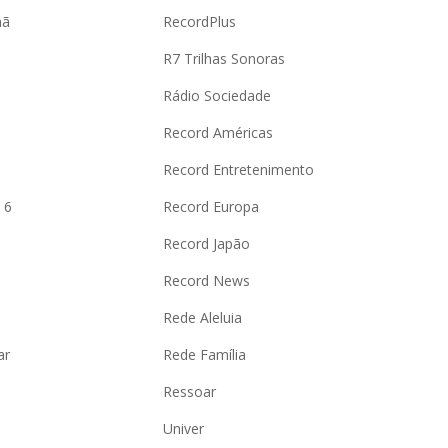
hã
RecordPlus
R7 Trilhas Sonoras
Rádio Sociedade
Record Américas
o
Record Entretenimento
 6
Record Europa
Record Japão
Record News
Rede Aleluia
ar
Rede Família
Ressoar
Univer