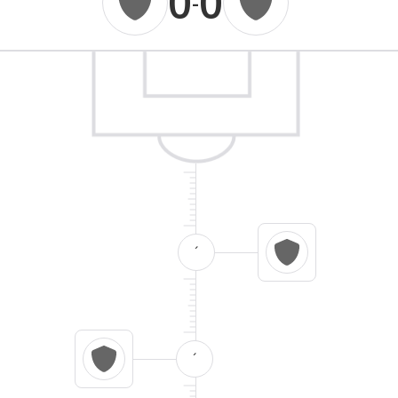
0
0
-
´
´