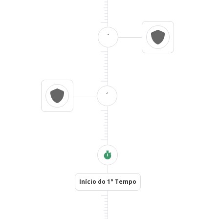
´
´
Início do 1° Tempo