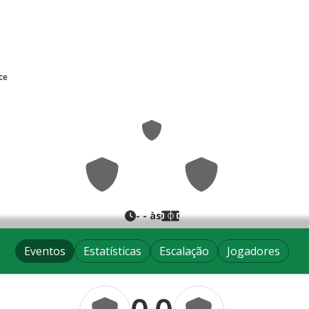
ce
0
0
-
-
- às
Eventos
Estatísticas
Escalação
Jogadores