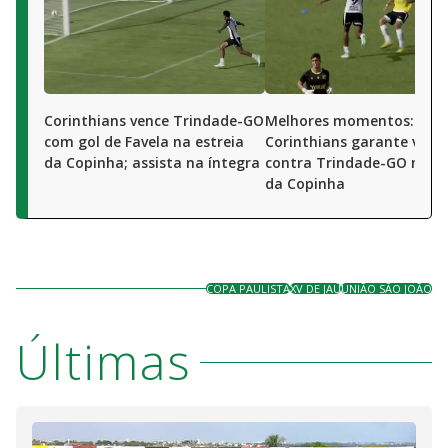
Corinthians vence Trindade-GO
Melhores momentos:
com gol de Favela na estreia
Corinthians garante vitór
da Copinha; assista na íntegra
contra Trindade-GO na es
da Copinha
COPA PAULISTA
XV DE JAÚ
UNIÃO SÃO JOÃO
Últimas