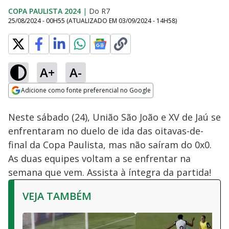
COPA PAULISTA 2024
|
Do R7
25/08/2024 - 00H55
(ATUALIZADO EM
03/09/2024 - 14H58
)
A+
A-
Loaded
:
0.74%
Adicione como fonte preferencial no Google
Subtitles
Ativar
Som
Opens in new window
Neste sábado (24), União São João e XV de Jaú se
enfrentaram no duelo de ida das oitavas-de-
final da Copa Paulista, mas não saíram do 0x0.
As duas equipes voltam a se enfrentar na
semana que vem. Assista à íntegra da partida!
VEJA TAMBÉM