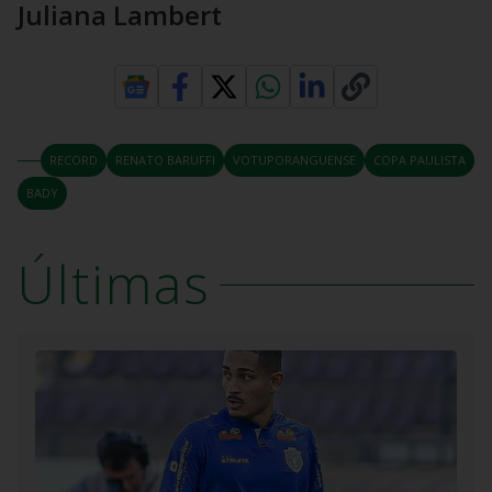
Juliana Lambert
RECORD
RENATO BARUFFI
VOTUPORANGUENSE
COPA PAULISTA
BADY
Últimas