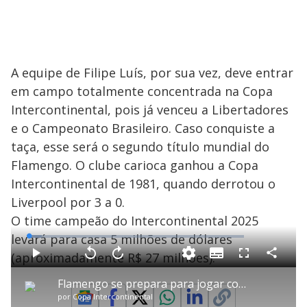
A equipe de Filipe Luís, por sua vez, deve entrar
em campo totalmente concentrada na Copa
Intercontinental, pois já venceu a Libertadores
e o Campeonato Brasileiro. Caso conquiste a
taça, esse será o segundo título mundial do
Flamengo. O clube carioca ganhou a Copa
Intercontinental de 1981, quando derrotou o
Liverpool por 3 a 0.
O time campeão do Intercontinental 2025
levará para casa 5 milhões de dólares
L
o
a
(aproximadamente R$ 27 milhões).
S
d
u
C
P
V
A
P
F
e
b
o
l
o
v
u
d
t
m
a
l
a
l
:
Flamengo se prepara para jogar contra o PSG na final da Copa Intercontinental contra PSG
i
p
y
t
n
l
6
t
a
a
ç
s
.
por
Copa Intercontinental
l
r
r
a
c
0
e
t
1
r
r
7