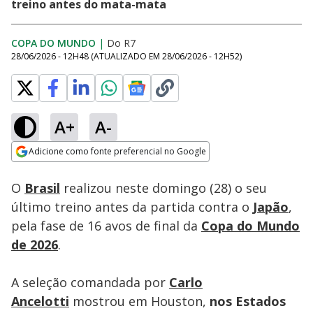
treino antes do mata-mata
COPA DO MUNDO
|
Do R7
28/06/2026 - 12H48
(ATUALIZADO EM
28/06/2026 - 12H52
)
A+
A-
Loaded
:
75.09%
Adicione como fonte preferencial no Google
Ativar
Som
Opens in new window
O
Brasil
realizou neste domingo (28) o seu
último treino antes da partida contra o
Japão
,
pela fase de 16 avos de final da
Copa do Mundo
de 2026
.
A seleção comandada por
Carlo
Ancelotti
mostrou em Houston,
nos Estados