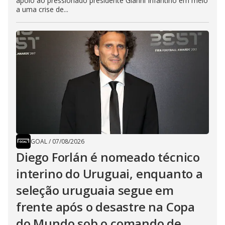
apoio ao pressionado presidente Gianni Infantino em meio
a uma crise de...
GOAL
/
07/08/2026
Diego Forlán é nomeado técnico
interino do Uruguai, enquanto a
seleção uruguaia segue em
frente após o desastre na Copa
do Mundo sob o comando de