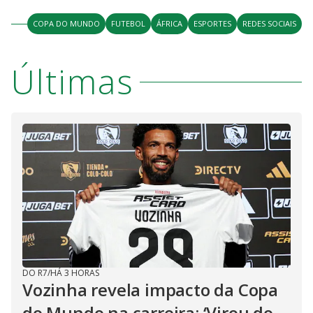
y
COPA DO MUNDO
FUTEBOL
ÁFRICA
ESPORTES
REDES SOCIAIS
M
V
u
d
Últimas
o
i
d
e
o
DO R7
/
HÁ 3 HORAS
Vozinha revela impacto da Copa
do Mundo na carreira: ‘Virou do