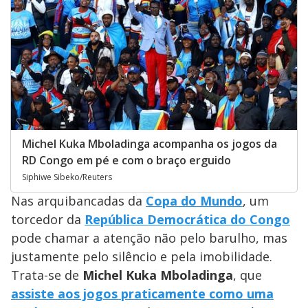
Michel Kuka Mboladinga acompanha os jogos da
RD Congo em pé e com o braço erguido
Siphiwe Sibeko/Reuters
Nas arquibancadas da
Copa do Mundo
, um
torcedor da
República Democrática do Congo
pode chamar a atenção não pelo barulho, mas
justamente pelo silêncio e pela imobilidade.
Trata-se de
Michel Kuka Mboladinga
, que
assiste aos jogos praticamente como uma